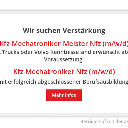
eilheim gemacht. Hier
 Gutbrod
die O+G Kfz-
Wir suchen Verstärkung
n aller Art wurden an
rzeugen durchgeführt.
Kfz-Mechatroniker-Meister Nfz (m/w/d
 Trucks oder Volvo Kenntnisse sind erwünscht ab
Ende 1978
rollten die
Voraussetzung.
Damals noch mit den S
Kfz-Mechatroniker Nfz (m/w/d)
n Günter Gutbrod 1986
mit erfolgreich abgeschlossener Berufsausbildung
ie Firma alleine weiter.
Mehr Infos
Aus O+G Kfz-Reparat
GmbH. Da das
Auftr
Zahl der Mitarbeiter 
Betriebshof mit der Ze