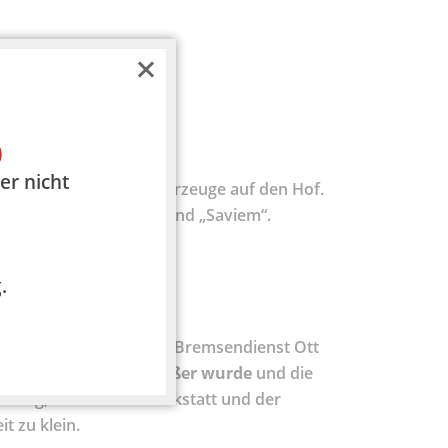
)
er nicht
 ersten Renault Nutzfahrzeuge auf den Hof.
chriftzügen „Berliet“ und „Saviem“.
.
urservice GmbH wurde Bremsendienst Ott
agsvolumen
immer
größer wurde
und die
anstieg, wurden die Werkstatt und der
it zu klein.