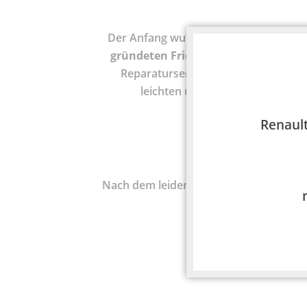
Der Anfang wurde
1978
in Tübingen-W
gründeten Friedrich Ott
und
Günter
Reparaturservice GmbH. Reparature
leichten und schweren Nutzfah
Renault
Nach dem leider viel zu frühen Tod vo
führte Friedrich Ott d