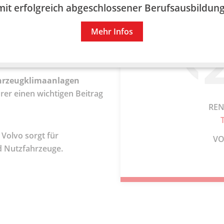
mit erfolgreich abgeschlossener Berufsausbildung
für Sie
Mehr Infos
raulikinstandsetzung
ng und Instandsetzung von
hrzeugklimaanlagen
rer einen wichtigen Beitrag
REN
Volvo sorgt für
VO
d Nutzfahrzeuge.