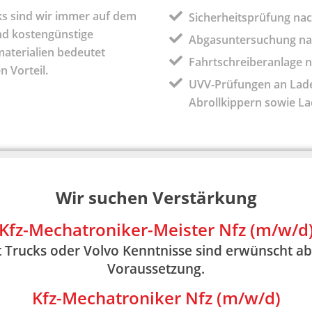
cks sind wir immer auf dem
Sicherheitsprüfung nac
und kostengünstige
Abgasuntersuchung nac
aterialien bedeutet
Fahrtschreiberanlage n
 Vorteil.
UVV-Prüfungen an Lade
Abrollkippern sowie 
Ersatzteillager & Verkauf
Wir suchen Verstärkung
n erhalten Sie bei uns passende
Ersatzteile und Zubehör
f
Kfz-Mechatroniker-Meister Nfz (m/w/d
07472 96 67 90
oder
lager@ott-lkw-service.de
 Trucks oder Volvo Kenntnisse sind erwünscht ab
Voraussetzung.
Kfz-Mechatroniker Nfz (m/w/d)