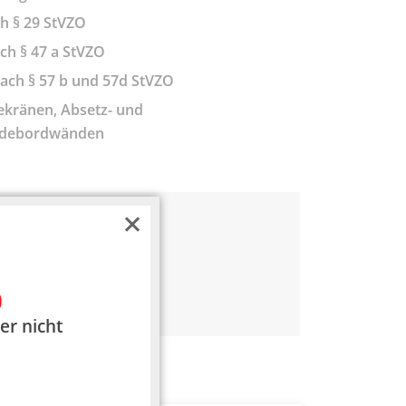
h § 29 StVZO
h § 47 a StVZO
ach § 57 b und 57d StVZO
kränen, Absetz- und
Ladebordwänden
ür Ihren LKW
)
er nicht